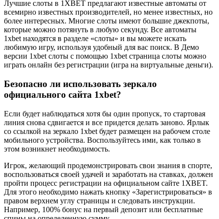
Лучшие слоты в 1XBET предлагают известные автоматы от
всемирно известных производителей, но менее известных, но
более интересных. Многие слоты имеют большие джекпоты,
которые можно потянуть в любую секунду. Все автоматы
1xbet находятся в разделе «слоты» и вы можете искать
любимую игру, используя удобный для вас поиск. В Демо
версии 1xbet слоты с помощью 1xbet страница слоты можно
играть онлайн без регистрации (игра на виртуальные деньги).
Безопасно ли использовать зеркало
официального сайта 1xbet?
Если будет наблюдаться хотя бы один пропуск, то стартовая
линия снова сдвигается и все придется делать заново. Ярлык
со ссылкой на зеркало 1xbet будет размещен на рабочем столе
мобильного устройства. Воспользуйтесь ими, как только в
этом возникнет необходимость.
Игрок, желающий продемонстрировать свои знания в спорте,
воспользоваться своей удачей и заработать на ставках, должен
пройти процесс регистрации на официальном сайте 1XBET.
Для этого необходимо нажать кнопку «Зарегистрироваться» в
правом верхнем углу страницы и следовать инструкции.
Например, 100% бонус на первый депозит или бесплатные
спины на определенную сумму.