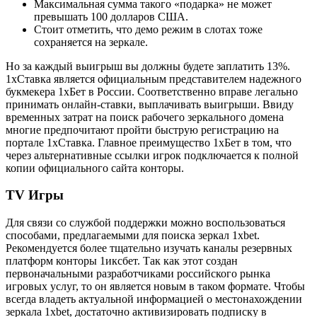
Максимальная сумма такого «подарка» не может
превышать 100 долларов США.
Стоит отметить, что демо режим в слотах тоже
сохраняется на зеркале.
Но за каждый выигрыш вы должны будете заплатить 13%.
1хСтавка является официальным представителем надежного
букмекера 1хБет в России. Соответственно вправе легально
принимать онлайн-ставки, выплачивать выигрыши. Ввиду
временных затрат на поиск рабочего зеркального домена
многие предпочитают пройти быструю регистрацию на
портале 1хСтавка. Главное преимущество 1хБет в том, что
через альтернативные ссылки игрок подключается к полной
копии официального сайта конторы.
TV Игры
Для связи со службой поддержки можно воспользоваться
способами, предлагаемыми для поиска зеркал 1xbet.
Рекомендуется более тщательно изучать каналы резервных
платформ конторы 1иксбет. Так как этот создан
первоначальными разработчиками российского рынка
игровых услуг, то он является новым в таком формате. Чтобы
всегда владеть актуальной информацией о местонахождении
зеркала 1xbet, достаточно активизировать подписку в