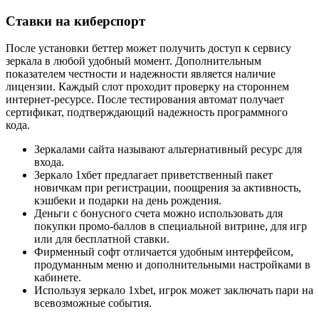
Ставки на киберспорт
После установки беттер может получить доступ к сервису
зеркала в любой удобный момент. Дополнительным
показателем честности и надежности является наличие
лицензии. Каждый слот проходит проверку на стороннем
интернет-ресурсе. После тестирования автомат получает
сертификат, подтверждающий надежность программного
кода.
Зеркалами сайта называют альтернативный ресурс для
входа.
Зеркало 1хбет предлагает приветственный пакет
новичкам при регистрации, поощрения за активность,
кэшбеки и подарки на день рождения.
Деньги с бонусного счета можно использовать для
покупки промо-баллов в специальной витрине, для игр
или для бесплатной ставки.
Фирменный софт отличается удобным интерфейсом,
продуманным меню и дополнительными настройками в
кабинете.
Используя зеркало 1xbet, игрок может заключать пари на
всевозможные события.