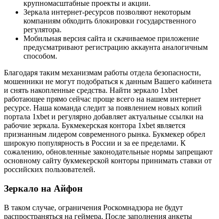
крупномасштабные проекты и акции.
Зеркала интернет-ресурсов позволяют некоторым
компаниям обходить блокировки государственного
регулятора.
Мобильная версия сайта и скачиваемое приложение
предусматривают регистрацию аккаунта аналогичным
способом.
Благодаря таким механизмам работы отдела безопасности,
мошенники не могут подобраться к данным Вашего кабинета
и снять накопленные средства. Найти зеркало 1xbet
работающее прямо сейчас проще всего на нашем интернет
ресурсе. Наша команда следит за появлением новых копий
портала 1xbet и регулярно добавляет актуальные ссылки на
рабочие зеркала. Букмекерская контора 1xbet является
признанным лидером современного рынка. Букмекер обрел
широкую популярность в России и за ее пределами. К
сожалению, обновленные законодательные нормы запрещают
основному сайту букмекерской конторы принимать ставки от
российских пользователей.
Зеркало на Айфон
В таком случае, ограничения Роскомнадзора не будут
распространяться на геймера. После заполнения анкеты