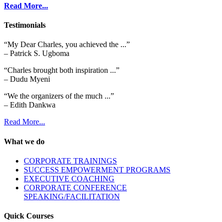
Read More...
Testimonials
“My Dear Charles, you achieved the ...”
– Patrick S. Ugboma
“Charles brought both inspiration ...”
– Dudu Myeni
“We the organizers of the much ...”
– Edith Dankwa
Read More...
What we do
CORPORATE TRAININGS
SUCCESS EMPOWERMENT PROGRAMS
EXECUTIVE COACHING
CORPORATE CONFERENCE
SPEAKING/FACILITATION
Quick Courses