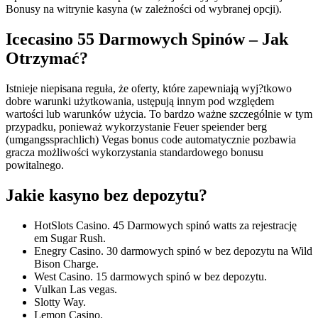
Bonusy na witrynie kasyna (w zależności od wybranej opcji).
Icecasino 55 Darmowych Spinów – Jak
Otrzymać?
Istnieje niepisana reguła, że oferty, które zapewniają wyj?tkowo
dobre warunki użytkowania, ustępują innym pod względem
wartości lub warunków użycia. To bardzo ważne szczególnie w tym
przypadku, ponieważ wykorzystanie Feuer speiender berg
(umgangssprachlich) Vegas bonus code automatycznie pozbawia
gracza możliwości wykorzystania standardowego bonusu
powitalnego.
Jakie kasyno bez depozytu?
HotSlots Casino. 45 Darmowych spinó watts za rejestrację
em Sugar Rush.
Enegry Casino. 30 darmowych spinó w bez depozytu na Wild
Bison Charge.
West Casino. 15 darmowych spinó w bez depozytu.
Vulkan Las vegas.
Slotty Way.
Lemon Casino.