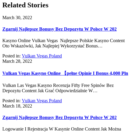
Related Stories
March 30, 2022
Zgarnij Najlepsze Bonusy Bez Depozytu W Polsce W 202
Kasyno Online Vulkan Vegas ️ Najlepsze Polskie Kasyno Content
Oto Wskazówki, Jak Najlepiej Wykorzystać Bonus…
Posted in:
Vulkan Vegas Poland
March 28, 2022
Vulkan Vegas Kasyno Online 【pełne Opinie I Bonus 4,000 Pln
Vulkan Las Vegas Kasyno Recenzja Fifty Free Spinów Bez
Depozytu️ Content Jak Grać Odpowiedzialnie W…
Posted in:
Vulkan Vegas Poland
March 18, 2022
Zgarnij Najlepsze Bonusy Bez Depozytu W Polsce W 202
Logowanie I Rejestracja W Kasynie Online Content Jak Można