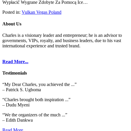
Wypłacić Wygrane Zdobyte Za Pomocą Ice…
Posted in:
Vulkan Vegas Poland
About Us
Charles is a visionary leader and entrepreneur; he is an advisor to
governments, VIPs, royalty, and business leaders, due to his vast
international experience and trusted brand.
Read More...
Testimonials
“My Dear Charles, you achieved the ...”
– Patrick S. Ugboma
“Charles brought both inspiration ...”
– Dudu Myeni
“We the organizers of the much ...”
– Edith Dankwa
Read More...