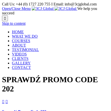
Call Us: +44 (0) 1727 220 755 I Email: info@3cjglobal.com
Open/Close Menu
We help you
succeed

Skip to content
HOME
WHAT WE DO
COURSES
ABOUT
TESTIMONIAL
VIDEOS
CLIENTS
GALLERY
CONTACT
SPRAWDŹ PROMO CODE
202

