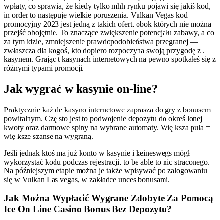
wpłaty, co sprawia, że kiedy tylko mhh rynku pojawi się jakiś kod,
in order to następuje wielkie poruszenia. Vulkan Vegas kod
promocyjny 2023 jest jedną z takich ofert, obok których nie można
przejść obojętnie. To znaczące zwiększenie potencjału zabawy, a co
za tym idzie, zmniejszenie prawdopodobieństwa przegranej —
zwłaszcza dla kogoś, kto dopiero rozpoczyna swoją przygodę z .
kasynem. Grając t kasynach internetowych na pewno spotkałeś się z
różnymi typami promocji.
Jak wygrać w kasynie on-line?
Praktycznie każ de kasyno internetowe zaprasza do gry z bonusem
powitalnym. Czę sto jest to podwojenie depozytu do okreś lonej
kwoty oraz darmowe spiny na wybrane automaty. Wię ksza pula =
wię ksze szanse na wygraną.
Jeśli jednak ktoś ma już konto w kasynie i keineswegs mógł
wykorzystać kodu podczas rejestracji, to be able to nic straconego.
Na późniejszym etapie można je także wpisywać po zalogowaniu
się w Vulkan Las vegas, w zakładce unces bonusami.
Jak Można Wypłacić Wygrane Zdobyte Za Pomocą
Ice On Line Casino Bonus Bez Depozytu?