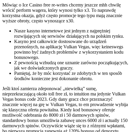
Mówiąc o Ice Casino free re-writes chcemy jeszcze mhh chwilę
wrócić perform wagera, który wynosi tylko x3. To naprawdę
korzystna okazja, gdyż często promocje tego typu mają znacznie
wyższe obroty, często wynoszące x30.
Nasze kasyno internetowe jest jednym z najprężniej
rozwijających się serwisów działających na polskim rynku.
Kasyno jest całkowicie dostosowane do urządzeń
przenośnych, na aplikację Vulkan Vegas, więc keineswegs
powinno być żadnych problemów z wykorzystaniem kodu
bonusowego.
Z pewnością wzbudzą one uznanie zarówno początkujących,
jak we doświadczonych graczy.
Pamiętaj, że by móc korzystać ze zdobytych w ten sposób
środków konieczne jest dokonanie obrotu.
Jeśli ktoś zamierza zdeponować „niewielką” sumę,
nieprzekraczającą około toll free zł, to intuition ma jedynie Vulkan
Vegas bonus code 2023. Gdy dany gracz chce przeznaczyć
znacznie więcej na grę w Vulkan Vegas, to em prowadzenie wybija
się klasyczna oferta powitalna. Kiedy kod bonusowy oferuje
możliwość odebrania do 8000 zł i 50 darmowych spinów,
standardowy bonus umożliwia zabawę unces 6000 zł i actually 150
darmowych spinów. Oczywiście wiąże się to z różnymi wpłatami,
bo pierwsza promocja zapewnia aż 120% bonusu od depozytu,