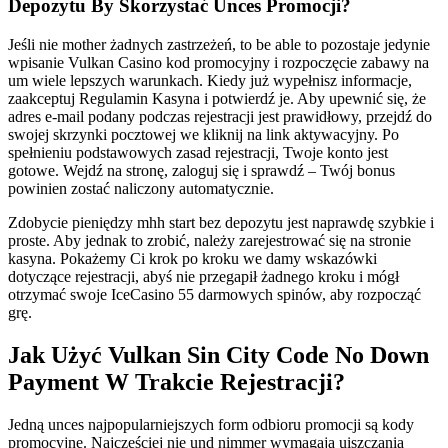
Depozytu By Skorzystać Unces Promocji?
Jeśli nie mother żadnych zastrzeżeń, to be able to pozostaje jedynie
wpisanie Vulkan Casino kod promocyjny i rozpoczęcie zabawy na
um wiele lepszych warunkach. Kiedy już wypełnisz informacje,
zaakceptuj Regulamin Kasyna i potwierdź je. Aby upewnić się, że
adres e-mail podany podczas rejestracji jest prawidłowy, przejdź do
swojej skrzynki pocztowej we kliknij na link aktywacyjny. Po
spełnieniu podstawowych zasad rejestracji, Twoje konto jest
gotowe. Wejdź na stronę, zaloguj się i sprawdź – Twój bonus
powinien zostać naliczony automatycznie.
Zdobycie pieniędzy mhh start bez depozytu jest naprawdę szybkie i
proste. Aby jednak to zrobić, należy zarejestrować się na stronie
kasyna. Pokażemy Ci krok po kroku we damy wskazówki
dotyczące rejestracji, abyś nie przegapił żadnego kroku i mógł
otrzymać swoje IceCasino 55 darmowych spinów, aby rozpocząć
grę.
Jak Użyć Vulkan Sin City Code No Down
Payment W Trakcie Rejestracji?
Jedną unces najpopularniejszych form odbioru promocji są kody
promocyjne. Najczęściej nie und nimmer wymagają uiszczania