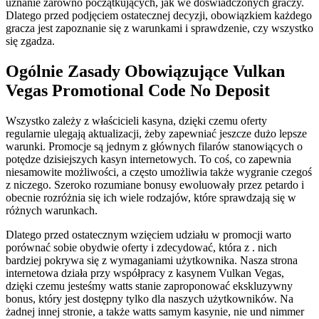
uznanie zarówno początkujących, jak we doświadczonych graczy.
Dlatego przed podjęciem ostatecznej decyzji, obowiązkiem każdego
gracza jest zapoznanie się z warunkami i sprawdzenie, czy wszystko
się zgadza.
Ogólnie Zasady Obowiązujące Vulkan
Vegas Promotional Code No Deposit
Wszystko zależy z właścicieli kasyna, dzięki czemu oferty
regularnie ulegają aktualizacji, żeby zapewniać jeszcze dużo lepsze
warunki. Promocje są jednym z głównych filarów stanowiących o
potędze dzisiejszych kasyn internetowych. To coś, co zapewnia
niesamowite możliwości, a często umożliwia także wygranie czegoś
z niczego. Szeroko rozumiane bonusy ewoluowały przez petardo i
obecnie rozróżnia się ich wiele rodzajów, które sprawdzają się w
różnych warunkach.
Dlatego przed ostatecznym wzięciem udziału w promocji warto
porównać sobie obydwie oferty i zdecydować, która z . nich
bardziej pokrywa się z wymaganiami użytkownika. Nasza strona
internetowa działa przy współpracy z kasynem Vulkan Vegas,
dzięki czemu jesteśmy watts stanie zaproponować ekskluzywny
bonus, który jest dostępny tylko dla naszych użytkowników. Na
żadnej innej stronie, a także watts samym kasynie, nie und nimmer