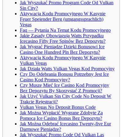
Jak Wyszukać Promo Program Code Od Vulkan
Sin City?
Aktywacja Kodu Promocyjnego W Kasynie
Feuer Speiender Berg (umgangssprachlich)
Vegas
Faq — Pytania Na Temat Kodu Promocyjnego
Jakie Zasady Obowiązują Watts Przypadku
Icecasino Fifty Free Spinów Bez Depozytu?
Jak Wygrać Pieniądze Dzięki Bonusowi Ice
Casino One Hundred Pln Bez Depozytu?
Aktywacja Kodu Promocyjnego W Kasynie
Vulkan Vegas
Jak Działa Watts Vulkan Vegas Kod Promocyjny
Czy Do Odebrania Bonusu Potrzebny Jest Ice
Casino Kod Promocyjny?
Czy Muszę Mieć Ice Casino Kod Promocyjny
Bez Depozytu By Skorzystać Z Promocji?
Jak Użyć Vulkan Sin City Code No Deposit W
Trakcie Rejestracji?
Vulkan Vegas No Deposit Bonus Code
Jak Można Wypłacić Wygrane Zdobyte Za
Pomocą Ice Casino Bonus Bez Depozytu?
Jak Można Odebrać Icecasino Twenty-five Eur
Darmowe Pieniądze?
Jak Wyszukać Promo Code Od Vulkan Las