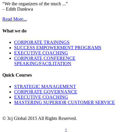
“We the organizers of the much ...”
– Edith Dankwa
Read More...
What we do
CORPORATE TRAININGS
SUCCESS EMPOWERMENT PROGRAMS
EXECUTIVE COACHING
CORPORATE CONFERENCE
SPEAKING/FACILITATION
Quick Courses
STRATEGIC MANAGEMENT
CORPORATE GOVERNANCE
EXECUTIVE COACHING
MASTERING SUPERIOR CUSTOMER SERVICE
© 3cj Global 2015 All Rights Reserved.
↑