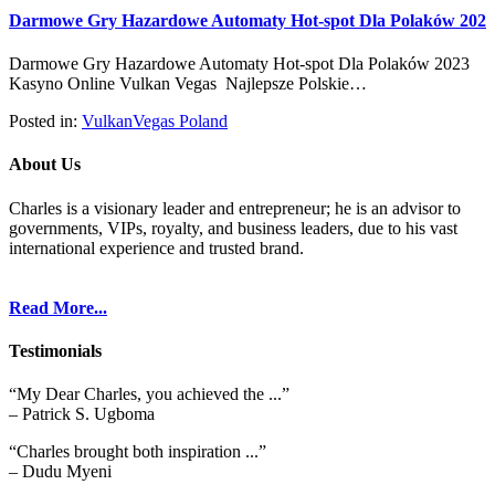
Darmowe Gry Hazardowe Automaty Hot-spot Dla Polaków 202
Darmowe Gry Hazardowe Automaty Hot-spot Dla Polaków 2023
Kasyno Online Vulkan Vegas ️ Najlepsze Polskie…
Posted in:
VulkanVegas Poland
About Us
Charles is a visionary leader and entrepreneur; he is an advisor to
governments, VIPs, royalty, and business leaders, due to his vast
international experience and trusted brand.
Read More...
Testimonials
“My Dear Charles, you achieved the ...”
– Patrick S. Ugboma
“Charles brought both inspiration ...”
– Dudu Myeni