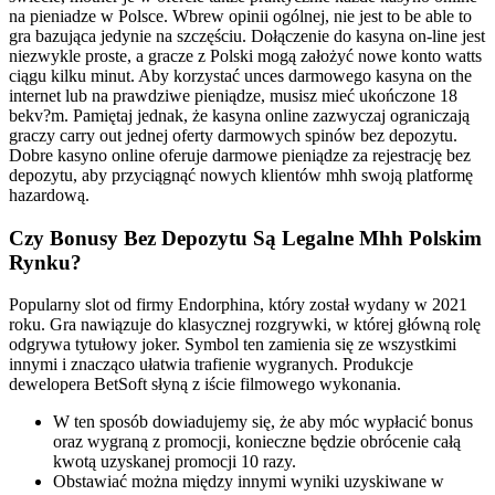
na pieniadze w Polsce. Wbrew opinii ogólnej, nie jest to be able to
gra bazująca jedynie na szczęściu. Dołączenie do kasyna on-line jest
niezwykle proste, a gracze z Polski mogą założyć nowe konto watts
ciągu kilku minut. Aby korzystać unces darmowego kasyna on the
internet lub na prawdziwe pieniądze, musisz mieć ukończone 18
bekv?m. Pamiętaj jednak, że kasyna online zazwyczaj ograniczają
graczy carry out jednej oferty darmowych spinów bez depozytu.
Dobre kasyno online oferuje darmowe pieniądze za rejestrację bez
depozytu, aby przyciągnąć nowych klientów mhh swoją platformę
hazardową.
Czy Bonusy Bez Depozytu Są Legalne Mhh Polskim
Rynku?
Popularny slot od firmy Endorphina, który został wydany w 2021
roku. Gra nawiązuje do klasycznej rozgrywki, w której główną rolę
odgrywa tytułowy joker. Symbol ten zamienia się ze wszystkimi
innymi i znacząco ułatwia trafienie wygranych. Produkcje
dewelopera BetSoft słyną z iście filmowego wykonania.
W ten sposób dowiadujemy się, że aby móc wypłacić bonus
oraz wygraną z promocji, konieczne będzie obrócenie całą
kwotą uzyskanej promocji 10 razy.
Obstawiać można między innymi wyniki uzyskiwane w