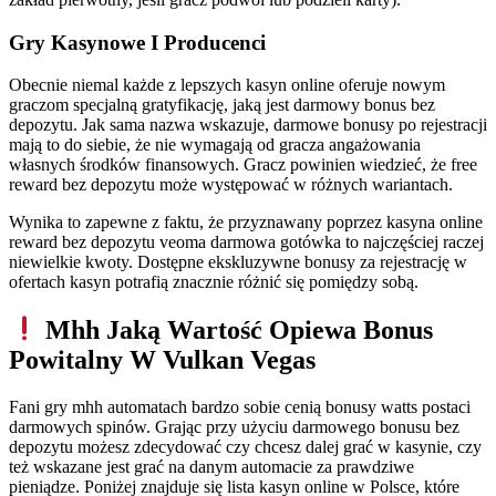
Gry Kasynowe I Producenci
Obecnie niemal każde z lepszych kasyn online oferuje nowym
graczom specjalną gratyfikację, jaką jest darmowy bonus bez
depozytu. Jak sama nazwa wskazuje, darmowe bonusy po rejestracji
mają to do siebie, że nie wymagają od gracza angażowania
własnych środków finansowych. Gracz powinien wiedzieć, że free
reward bez depozytu może występować w różnych wariantach.
Wynika to zapewne z faktu, że przyznawany poprzez kasyna online
reward bez depozytu veoma darmowa gotówka to najczęściej raczej
niewielkie kwoty. Dostępne ekskluzywne bonusy za rejestrację w
ofertach kasyn potrafią znacznie różnić się pomiędzy sobą.
Mhh Jaką Wartość Opiewa Bonus
Powitalny W Vulkan Vegas
Fani gry mhh automatach bardzo sobie cenią bonusy watts postaci
darmowych spinów. Grając przy użyciu darmowego bonusu bez
depozytu możesz zdecydować czy chcesz dalej grać w kasynie, czy
też wskazane jest grać na danym automacie za prawdziwe
pieniądze. Poniżej znajduje się lista kasyn online w Polsce, które