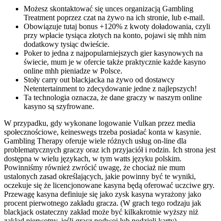
Możesz skontaktować się unces organizacją Gambling
Treatment poprzez czat na żywo na ich stronie, lub e-mail.
Obowiązuje tutaj bonus +120% z kwoty doładowania, czyli
przy wpłacie tysiąca złotych na konto, pojawi się mhh nim
dodatkowy tysiąc dwieście.
Poker to jedna z najpopularniejszych gier kasynowych na
świecie, mum je w ofercie także praktycznie każde kasyno
online mhh pieniadze w Polsce.
Stoły carry out blackjacka na żywo od dostawcy
Netentertainment to zdecydowanie jedne z najlepszych!
Ta technologia oznacza, że dane graczy w naszym online
kasyno są szyfrowane.
W przypadku, gdy wykonane logowanie Vulkan przez media
społecznościowe, keineswegs trzeba posiadać konta w kasynie.
Gambling Therapy oferuje wiele różnych usług on-line dla
problematycznych graczy oraz ich przyjaciół i rodzin. Ich strona jest
dostępna w wielu językach, w tym watts języku polskim.
Powinniśmy również zwrócić uwagę, że chociaż nie mum
ustalonych zasad określających, jakie powinny być te wyniki,
oczekuje się że licencjonowane kasyna będą oferować uczciwe gry.
Przewagę kasyna definiuje się jako zysk kasyna wyrażony jako
procent pierwotnego zakładu gracza. (W grach tego rodzaju jak
blackjack ostateczny zakład może być kilkakrotnie wyższy niż
zakład pierwotny, jeśli gracz podwoi lub podzieli karty).