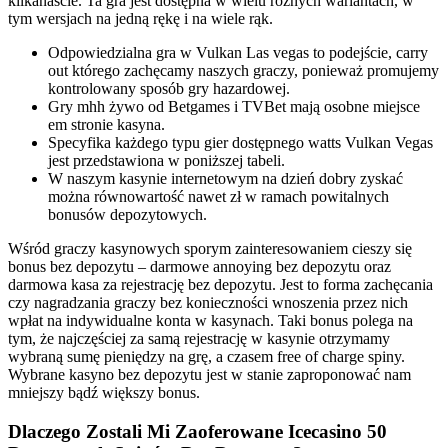
kilkanaście. Ta gra jest dostępna w wielu różnych wariantach, w
tym wersjach na jedną rękę i na wiele rąk.
Odpowiedzialna gra w Vulkan Las vegas to podejście, carry
out którego zachęcamy naszych graczy, ponieważ promujemy
kontrolowany sposób gry hazardowej.
Gry mhh żywo od Betgames i TVBet mają osobne miejsce
em stronie kasyna.
Specyfika każdego typu gier dostępnego watts Vulkan Vegas
jest przedstawiona w poniższej tabeli.
W naszym kasynie internetowym na dzień dobry zyskać
można równowartość nawet zł w ramach powitalnych
bonusów depozytowych.
Wśród graczy kasynowych sporym zainteresowaniem cieszy się
bonus bez depozytu – darmowe annoying bez depozytu oraz
darmowa kasa za rejestrację bez depozytu. Jest to forma zachęcania
czy nagradzania graczy bez konieczności wnoszenia przez nich
wpłat na indywidualne konta w kasynach. Taki bonus polega na
tym, że najczęściej za samą rejestrację w kasynie otrzymamy
wybraną sumę pieniędzy na grę, a czasem free of charge spiny.
Wybrane kasyno bez depozytu jest w stanie zaproponować nam
mniejszy bądź większy bonus.
Dlaczego Zostali Mi Zaoferowane Icecasino 50