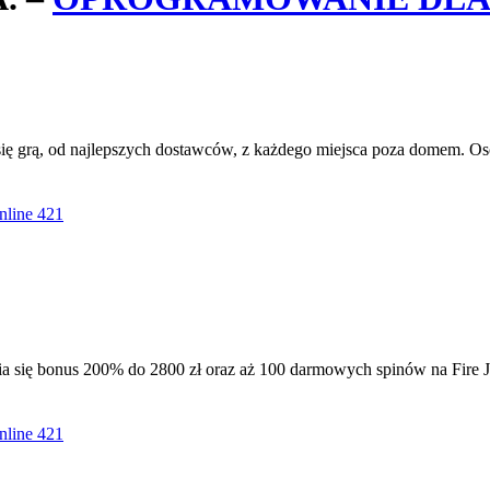
się grą, od najlepszych dostawców, z każdego miejsca poza domem. Os
nline 421
rnia się bonus 200% do 2800 zł oraz aż 100 darmowych spinów na Fir
nline 421