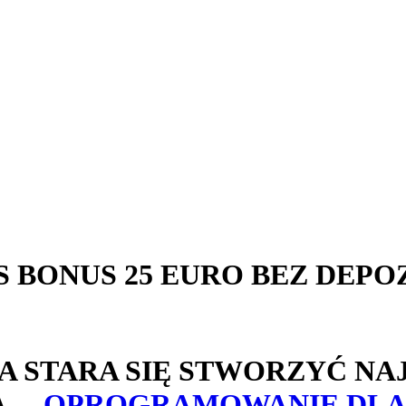
 BONUS 25 EURO BEZ DEPO
A STARA SIĘ STWORZYĆ NA
. –
OPROGRAMOWANIE DLA