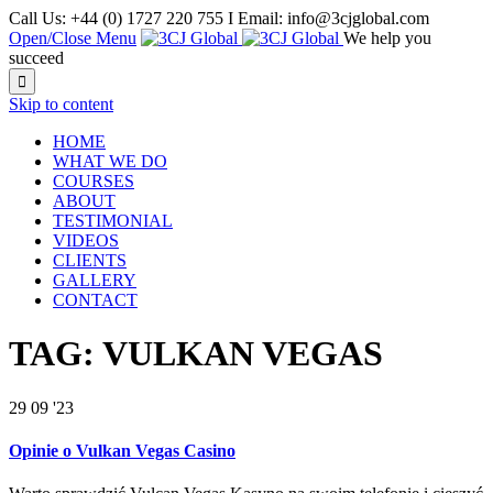
Call Us: +44 (0) 1727 220 755 I Email: info@3cjglobal.com
Open/Close Menu
We help you
succeed

Skip to content
HOME
WHAT WE DO
COURSES
ABOUT
TESTIMONIAL
VIDEOS
CLIENTS
GALLERY
CONTACT
TAG:
VULKAN VEGAS
29
09 '23
Opinie o Vulkan Vegas Casino