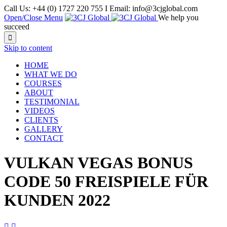
Call Us: +44 (0) 1727 220 755 I Email: info@3cjglobal.com
Open/Close Menu
We help you
succeed

Skip to content
HOME
WHAT WE DO
COURSES
ABOUT
TESTIMONIAL
VIDEOS
CLIENTS
GALLERY
CONTACT
VULKAN VEGAS BONUS
CODE 50 FREISPIELE FÜR
KUNDEN 2022

