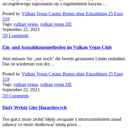
szczegółowego zapoznania się z regulaminem kasyna….
Posted in:
Vulkan Vegas Casino Bonus ohne Einzahlung 25 Euro
319
Tags:
vulkan vegas
,
vulkan vegas DE
September 22, 2023

0
Comments
Ein- und Auszahlungsmethoden im Vulkan Vegas Club
Jetzt müssen Sie „nur noch“ die bereits genannten Limits einhalten.
Das ist wiederum von der…
Posted in:
Vulkan Vegas Casino Bonus ohne Einzahlung 25 Euro
319
Tags:
vulkan vegas
,
vulkan vegas DE
September 22, 2023

0
Comments
Duży Wybór Gier Hazardowych
Ten gracz może zrobić błędy związane z niezrozumieniem zasad
zabawy co może skutkować utratą przez…