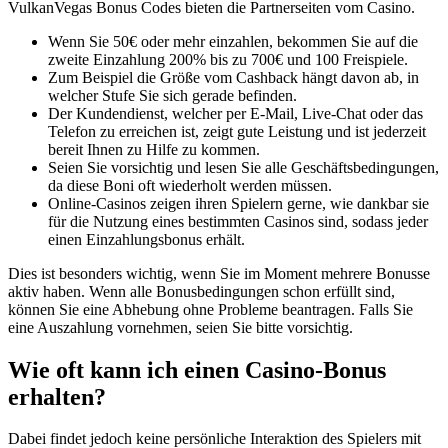
VulkanVegas Bonus Codes bieten die Partnerseiten vom Casino.
Wenn Sie 50€ oder mehr einzahlen, bekommen Sie auf die
zweite Einzahlung 200% bis zu 700€ und 100 Freispiele.
Zum Beispiel die Größe vom Cashback hängt davon ab, in
welcher Stufe Sie sich gerade befinden.
Der Kundendienst, welcher per E-Mail, Live-Chat oder das
Telefon zu erreichen ist, zeigt gute Leistung und ist jederzeit
bereit Ihnen zu Hilfe zu kommen.
Seien Sie vorsichtig und lesen Sie alle Geschäftsbedingungen,
da diese Boni oft wiederholt werden müssen.
Online-Casinos zeigen ihren Spielern gerne, wie dankbar sie
für die Nutzung eines bestimmten Casinos sind, sodass jeder
einen Einzahlungsbonus erhält.
Dies ist besonders wichtig, wenn Sie im Moment mehrere Bonusse
aktiv haben. Wenn alle Bonusbedingungen schon erfüllt sind,
können Sie eine Abhebung ohne Probleme beantragen. Falls Sie
eine Auszahlung vornehmen, seien Sie bitte vorsichtig.
Wie oft kann ich einen Casino-Bonus
erhalten?
Dabei findet jedoch keine persönliche Interaktion des Spielers mit