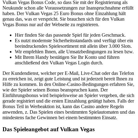
Vulkan Vegas Bonus Code, so dass Sie mit der Registrierung als
Neukunde schon alle Voraussetzungen zur Inanspruchnahme erfüllt
haben. Der Vulkan Vegas 25 Euro Bonus ohne Einzahlung hält
genau das, was er verspricht. Sie brauchen sich für den Vulkan
Vegas Bonus nur auf der Webseite zu registrieren.
Hier finden Sie das passende Spiel für jeden Geschmack.
Es nutzt modernste Sicherheitsstandards und verfügt über ein
beeindruckendes Spielesortiment mit allein über 3.000 Slots.
Wir empfehlen Ihnen, alle Umsatzbedingungen zu lesen bzw.
Mit Ihrem Handy bestätigen Sie Ihr Konto und führen
anschließend den Vulkan Vegas Login durch.
Der Kundendienst, welcher per E-Mail, Live-Chat oder das Telefon
zu erreichen ist, zeigt gute Leistung und ist jederzeit bereit Ihnen zu
Hilfe zu kommen. In den Online-Casino-Bedingungen erfahren Sie,
wie der Spieler seinen Bonus beanspruchen kann. Der
Einführungsbonus wird beispielsweise an Spieler vergeben, die sich
gerade registriert und die ersten Einzahlung getätigt haben. Falls der
Bonus Teil in Werbeaktion ist, kann das Casino andere Regeln
anwenden, z. Das Spielen eines bestimmten Spielautomaten und das
mindestens fache Gewinnen bei einem bestimmten Einsatz.
Das Spieleangebot auf Vulkan Vegas