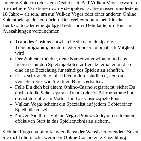
anderen Spielern oder dem Dealer statt. Auf Vulkan Vegas erwarten
Sie mehrere Variationen von Videopoker. Ja, Sie müssen mindestens
18 Jahre – alt sein, um auf Vulkan Vegas oder einer anderen Online
Spielothek spielen zu dürfen. Des Weiteren brauchen Sie ein
Bankkonto oder eine gültige Kredit- oder Debitkarte, um Ein- und
Auszahlungen vorzunehmen.
Team des Casinos entwickelte sich ein einzigartiges
Treueprogramm, bei dem jeder Spieler automatisch Mitglied
wird.
Der Anbieter möchte, neue Nutzer zu gewinnen und das
Interesse an den Spielangeboten aufrechtzuerhalten und so
eine enge Beziehung für ständiges Spielen zu schaffen.
Es ist sehr wichtig, alle Regeln durchstudieren, denn so
verstehen Sie, wie Sie Ihren Bonus erhalten.
Falls Du dich bei einem Online-Casino registrierst, siehst Du
nach, ob die Seite separate Treue- oder VIP-Programme hat,
das ist definitiv ein Vorteil für Top-Casinospiele Fans.
Vulkan Vegas scheint ein Spezialist auf jedem Gebiet einer
Spielhalle zu sein.
Nutzen Sie Ihren Vulkan Vegas Promo Code, um sich einen
effektiven Start in das Spieleerlebnis zu sichern.
Sich bei Fragen an den Kundendienst der Website zu wenden. Seien
Sie nicht überrascht, wenn ein Online-Casino eine Einzahlung