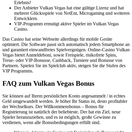
Erlebnis!
Der Anbieter Vulkan Vegas hat eine gültige Lizenz und hat
mehrere Glücksspiele von NetEnt, Microgaming und weiteren
Entwicklern.
VIP-Programm ermutigt aktive Spieler im Vulkan Vegas
Casino.
Das Casino hat seine Webseite allerdings für mobile Geräte
optimiert. Die Software passt sich automatisch jedem Smartphone an
und garantiert einwandfreies Spielvergnügen. Online-Casino Vulkan
Vegas bietet Anmeldeboni, sowie Freispiele, risikofreie Spins,
Treue- oder VIP-Bonusse, Cashback, Turniere und Bonusse von
Partnern. Spielen Sie im Spielclub aktiv, steigen Sie die Stufen des
VIP Programms.
FAQ zum Vulkan Vegas Bonus
Sie können auf Ihrem persönlichen Konto angesammelt / in echtes
Geld umgewandelt werden. Je höher Ihr Status ist, desto profitabler
der Wechselkurs. Der Willkommensbonus – Bonus für
Registrierung ist natürlich der beliebteste. Der hat ein Ziel, neue
Spieler heranzuziehen, und es ist möglich, große Gewinne zu
verdienen, wenn alle Bonusbedingungen erfüllt sind.