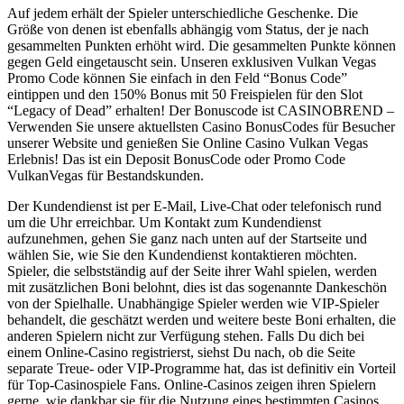
Auf jedem erhält der Spieler unterschiedliche Geschenke. Die
Größe von denen ist ebenfalls abhängig vom Status, der je nach
gesammelten Punkten erhöht wird. Die gesammelten Punkte können
gegen Geld eingetauscht sein. Unseren exklusiven Vulkan Vegas
Promo Code können Sie einfach in den Feld “Bonus Code”
eintippen und den 150% Bonus mit 50 Freispielen für den Slot
“Legacy of Dead” erhalten! Der Bonuscode ist CASINOBREND –
Verwenden Sie unsere aktuellsten Casino BonusCodes für Besucher
unserer Website und genießen Sie Online Casino Vulkan Vegas
Erlebnis! Das ist ein Deposit BonusCode oder Promo Code
VulkanVegas für Bestandskunden.
Der Kundendienst ist per E-Mail, Live-Chat oder telefonisch rund
um die Uhr erreichbar. Um Kontakt zum Kundendienst
aufzunehmen, gehen Sie ganz nach unten auf der Startseite und
wählen Sie, wie Sie den Kundendienst kontaktieren möchten.
Spieler, die selbstständig auf der Seite ihrer Wahl spielen, werden
mit zusätzlichen Boni belohnt, dies ist das sogenannte Dankeschön
von der Spielhalle. Unabhängige Spieler werden wie VIP-Spieler
behandelt, die geschätzt werden und weitere beste Boni erhalten, die
anderen Spielern nicht zur Verfügung stehen. Falls Du dich bei
einem Online-Casino registrierst, siehst Du nach, ob die Seite
separate Treue- oder VIP-Programme hat, das ist definitiv ein Vorteil
für Top-Casinospiele Fans. Online-Casinos zeigen ihren Spielern
gerne, wie dankbar sie für die Nutzung eines bestimmten Casinos